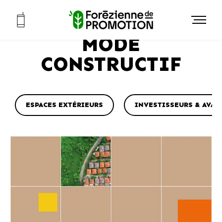
Accueil
>
Mode constructif
RETOUR
MODE
CONSTRUCTIF
ESPACES EXTÉRIEURS
INVESTISSEURS & AVAN