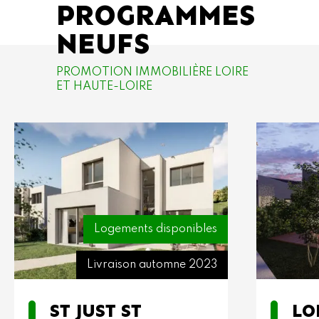
PROGRAMMES
NEUFS
PROMOTION IMMOBILIÈRE LOIRE
ET HAUTE-LOIRE
Logements disponibles
Livraison automne 2023
ST JUST ST
LO