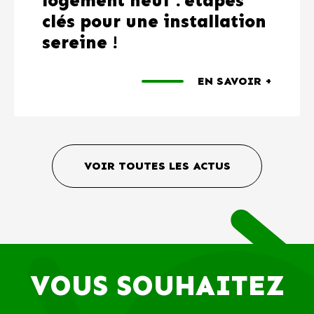
logement neuf : étapes
clés pour une installation
sereine !
EN SAVOIR +
VOIR TOUTES LES ACTUS
#Programmes
#Terrains
#Pr
logements
VOUS SOUHAITEZ
aménagés
imm
neufs