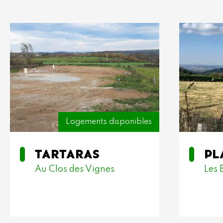
Logements disponibles
TARTARAS
PL
Au Clos des Vignes
Les 